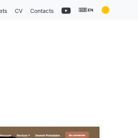
ets
CV
Contacts
🇬🇧 EN