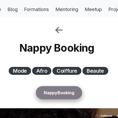
e
Blog
Formations
Mentoring
Meetup
Proj
Nappy Booking
Mode
Afro
Coiffure
Beaute
NappyBooking