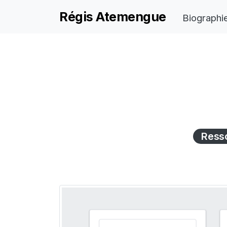
Régis Atemengue
Biographi
Ress