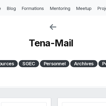
e
Blog
Formations
Mentoring
Meetup
Proj
Tena-Mail
ources
SGEC
Personnel
Archives
P