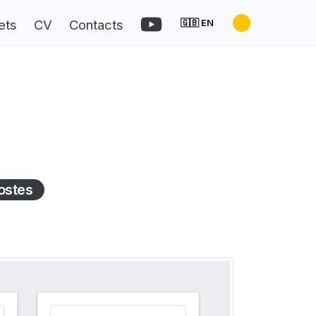
ets
CV
Contacts
🇬🇧 EN
ostes